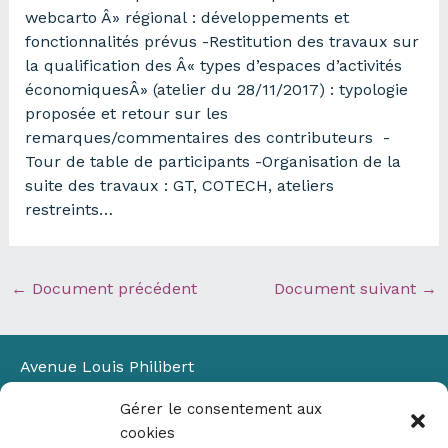
webcarto Â» régional : développements et
fonctionnalités prévus -Restitution des travaux sur
la qualification des Â« types d’espaces d’activités
économiquesÂ» (atelier du 28/11/2017) : typologie
proposée et retour sur les
remarques/commentaires des contributeurs -
Tour de table de participants -Organisation de la
suite des travaux : GT, COTECH, ateliers
restreints…
←
Document précédent
Document suivant
→
Avenue Louis Philibert
Domaine du Petit Arbois
Gérer le consentement aux
Bâtiment Laennec
cookies
13100 Aix-en-Provence