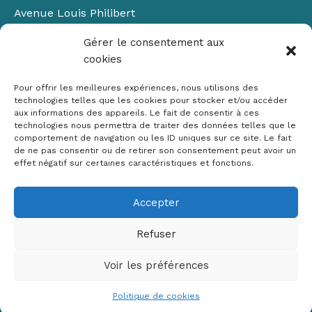
Avenue Louis Philibert
Domaine du Petit Arbois
Gérer le consentement aux
Bâtiment Laennec
cookies
13100 Aix-en-Provence
📞
04 42 90 71 22
Pour offrir les meilleures expériences, nous utilisons des
✉ contact@crige-paca.org
technologies telles que les cookies pour stocker et/ou accéder
aux informations des appareils. Le fait de consentir à ces
technologies nous permettra de traiter des données telles que le
comportement de navigation ou les ID uniques sur ce site. Le fait
de ne pas consentir ou de retirer son consentement peut avoir un
effet négatif sur certaines caractéristiques et fonctions.
Accepter
Mentions légales
RGPD
Refuser
Politique de cookies (UE)
Voir les préférences
Copyright © 2026 Crige PACA
Conception :
sylvainriviere.com
Politique de cookies