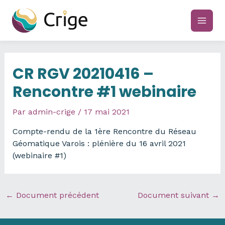
Aller
au
main
contenu
men
CR RGV 20210416 –
Rencontre #1 webinaire
Par
admin-crige
/
17 mai 2021
Compte-rendu de la 1ère Rencontre du Réseau
Géomatique Varois : plénière du 16 avril 2021
(webinaire #1)
←
Document précédent
Document suivant
→