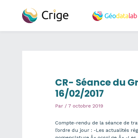
Aller
au
contenu
CR- Séance du Gr
16/02/2017
Par
/
7 octobre 2019
Compte-rendu de la séance de trava
l’ordre du jour : -Les actualités r
nomenclature Â« ocsol ge Â» -Les n