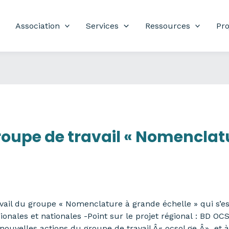
Association
Services
Ressources
Pro
oupe de travail « Nomenclat
il du groupe « Nomenclature à grande échelle » qui s’est 
égionales et nationales -Point sur le projet régional : BD 
ouvelles actions du groupe de travail Â« ocsol ge Â» et 