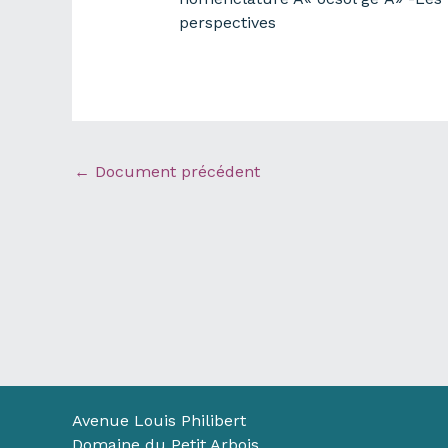
perspectives
←
Document précédent
Avenue Louis Philibert
Domaine du Petit Arbois