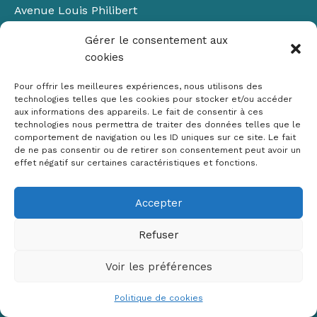
Avenue Louis Philibert
Domaine du Petit Arbois
Gérer le consentement aux
Bâtiment Laennec
cookies
13100 Aix-en-Provence
📞
04 42 90 71 22
Pour offrir les meilleures expériences, nous utilisons des
✉ contact@crige-paca.org
technologies telles que les cookies pour stocker et/ou accéder
aux informations des appareils. Le fait de consentir à ces
technologies nous permettra de traiter des données telles que le
comportement de navigation ou les ID uniques sur ce site. Le fait
de ne pas consentir ou de retirer son consentement peut avoir un
effet négatif sur certaines caractéristiques et fonctions.
Accepter
Mentions légales
RGPD
Refuser
Politique de cookies (UE)
Voir les préférences
Copyright © 2026 Crige PACA
Conception :
sylvainriviere.com
Politique de cookies