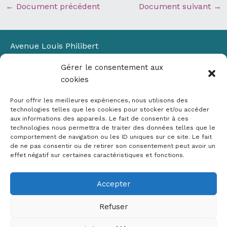
←
Document précédent
Document suivant
→
Avenue Louis Philibert
Domaine du Petit Arbois
Gérer le consentement aux
Bâtiment Laennec
cookies
13100 Aix-en-Provence
📞
04 42 90 71 22
Pour offrir les meilleures expériences, nous utilisons des
✉ contact@crige-paca.org
technologies telles que les cookies pour stocker et/ou accéder
aux informations des appareils. Le fait de consentir à ces
technologies nous permettra de traiter des données telles que le
comportement de navigation ou les ID uniques sur ce site. Le fait
de ne pas consentir ou de retirer son consentement peut avoir un
effet négatif sur certaines caractéristiques et fonctions.
Accepter
Mentions légales
RGPD
Refuser
Politique de cookies (UE)