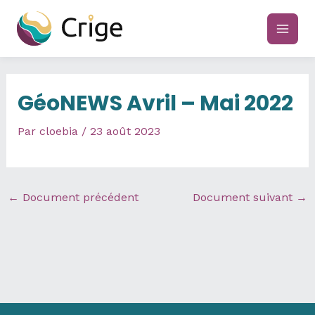
Aller
au
main
contenu
men
GéoNEWS Avril – Mai 2022
Par
cloebia
/
23 août 2023
←
Document précédent
Document suivant
→