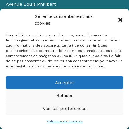
Avenue Louis Philibert
Domaine du Petit Arbois
Gérer le consentement aux
Bâtiment Laennec
cookies
13100 Aix-en-Provence
📞
04 42 90 71 22
Pour offrir les meilleures expériences, nous utilisons des
✉ contact@crige-paca.org
technologies telles que les cookies pour stocker et/ou accéder
aux informations des appareils. Le fait de consentir à ces
technologies nous permettra de traiter des données telles que le
comportement de navigation ou les ID uniques sur ce site. Le fait
de ne pas consentir ou de retirer son consentement peut avoir un
effet négatif sur certaines caractéristiques et fonctions.
Accepter
Mentions légales
RGPD
Refuser
Politique de cookies (UE)
Voir les préférences
Copyright © 2026 Crige PACA
Conception :
sylvainriviere.com
Politique de cookies