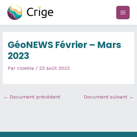
Aller
au
main
contenu
men
GéoNEWS Février – Mars
2023
Par
cloebia
/
23 août 2023
←
Document précédent
Document suivant
→