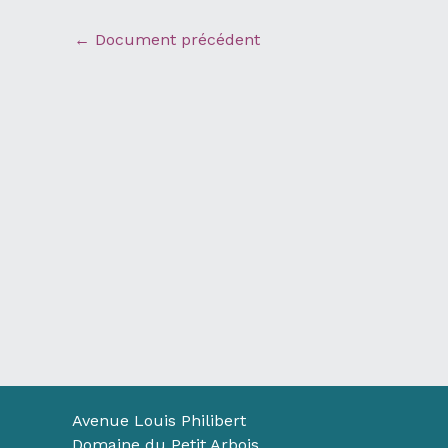
←
Document précédent
Avenue Louis Philibert
Domaine du Petit Arbois