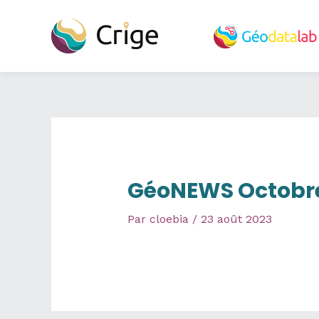
Aller
au
contenu
GéoNEWS Octobre
Par
cloebia
/
23 août 2023