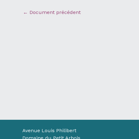
←
Document précédent
Avenue Louis Philibert
Domaine du Petit Arbois