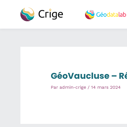
Aller
au
contenu
GéoVaucluse – Ré
Par
admin-crige
/
14 mars 2024