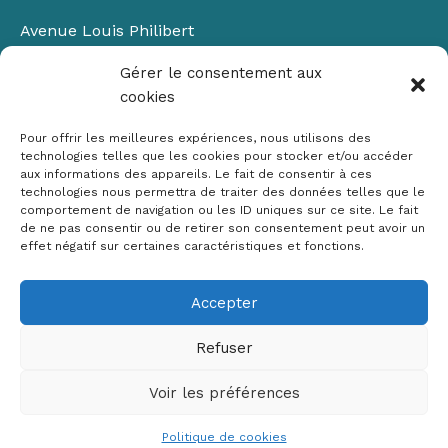
Avenue Louis Philibert
Domaine du Petit Arbois
Gérer le consentement aux
Bâtiment Laennec
cookies
13100 Aix-en-Provence
📞
04 42 90 71 22
Pour offrir les meilleures expériences, nous utilisons des
✉ contact@crige-paca.org
technologies telles que les cookies pour stocker et/ou accéder
aux informations des appareils. Le fait de consentir à ces
technologies nous permettra de traiter des données telles que le
comportement de navigation ou les ID uniques sur ce site. Le fait
de ne pas consentir ou de retirer son consentement peut avoir un
effet négatif sur certaines caractéristiques et fonctions.
Accepter
Mentions légales
RGPD
Refuser
Politique de cookies (UE)
Voir les préférences
Copyright © 2026 Crige PACA
Conception :
sylvainriviere.com
Politique de cookies