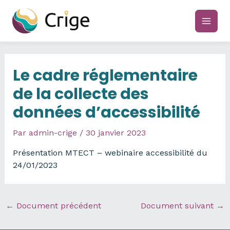
Aller
au
main
contenu
men
Le cadre réglementaire
de la collecte des
données d’accessibilité
Par
admin-crige
/
30 janvier 2023
Présentation MTECT – webinaire accessibilité du
24/01/2023
←
Document précédent
Document suivant
→