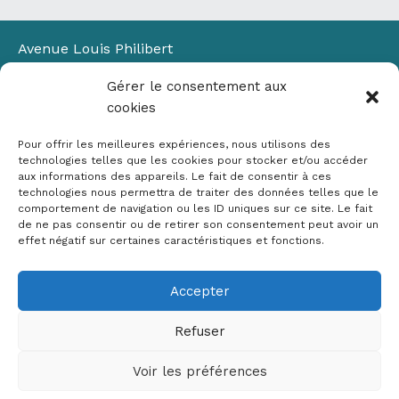
Avenue Louis Philibert
Domaine du Petit Arbois
Gérer le consentement aux
Bâtiment Laennec
cookies
13100 Aix-en-Provence
📞
04 42 90 71 22
Pour offrir les meilleures expériences, nous utilisons des
✉ contact@crige-paca.org
technologies telles que les cookies pour stocker et/ou accéder
aux informations des appareils. Le fait de consentir à ces
technologies nous permettra de traiter des données telles que le
comportement de navigation ou les ID uniques sur ce site. Le fait
de ne pas consentir ou de retirer son consentement peut avoir un
effet négatif sur certaines caractéristiques et fonctions.
Accepter
Mentions légales
RGPD
Refuser
Politique de cookies (UE)
Voir les préférences
Copyright © 2026 Crige PACA
Conception :
sylvainriviere.com