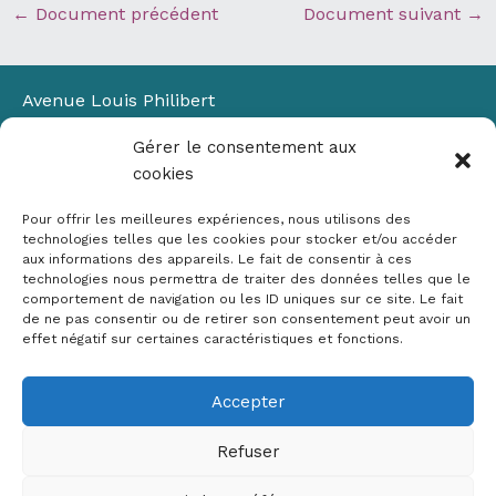
←
Document précédent
Document suivant
→
Avenue Louis Philibert
Domaine du Petit Arbois
Gérer le consentement aux
Bâtiment Laennec
cookies
13100 Aix-en-Provence
📞
04 42 90 71 22
Pour offrir les meilleures expériences, nous utilisons des
✉ contact@crige-paca.org
technologies telles que les cookies pour stocker et/ou accéder
aux informations des appareils. Le fait de consentir à ces
technologies nous permettra de traiter des données telles que le
comportement de navigation ou les ID uniques sur ce site. Le fait
de ne pas consentir ou de retirer son consentement peut avoir un
effet négatif sur certaines caractéristiques et fonctions.
Accepter
Mentions légales
RGPD
Refuser
Politique de cookies (UE)