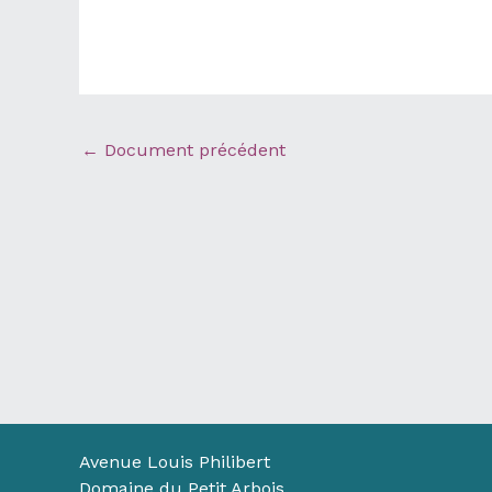
←
Document précédent
Avenue Louis Philibert
Domaine du Petit Arbois