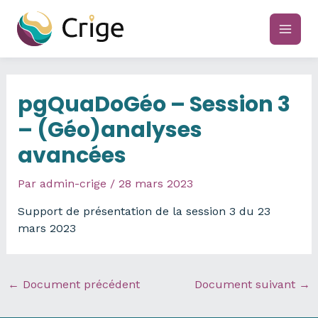
Aller
au
main
contenu
men
pgQuaDoGéo – Session 3
– (Géo)analyses
avancées
Par
admin-crige
/
28 mars 2023
Support de présentation de la session 3 du 23
mars 2023
←
Document précédent
Document suivant
→