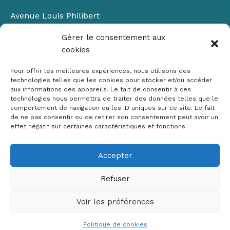
Avenue Louis Philibert
Domaine du Petit Arbois
Gérer le consentement aux
Bâtiment Laennec
cookies
13100 Aix-en-Provence
📞
04 42 90 71 22
Pour offrir les meilleures expériences, nous utilisons des
✉ contact@crige-paca.org
technologies telles que les cookies pour stocker et/ou accéder
aux informations des appareils. Le fait de consentir à ces
technologies nous permettra de traiter des données telles que le
comportement de navigation ou les ID uniques sur ce site. Le fait
de ne pas consentir ou de retirer son consentement peut avoir un
effet négatif sur certaines caractéristiques et fonctions.
Accepter
Mentions légales
RGPD
Refuser
Politique de cookies (UE)
Voir les préférences
Copyright © 2026 Crige PACA
Conception :
sylvainriviere.com
Politique de cookies