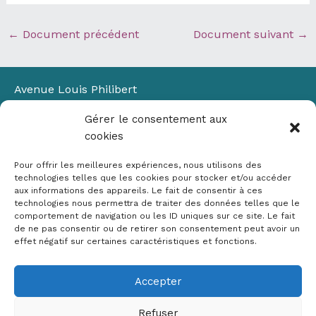
←
Document précédent
Document suivant
→
Avenue Louis Philibert
Domaine du Petit Arbois
Gérer le consentement aux
Bâtiment Laennec
cookies
13100 Aix-en-Provence
📞
04 42 90 71 22
Pour offrir les meilleures expériences, nous utilisons des
✉ contact@crige-paca.org
technologies telles que les cookies pour stocker et/ou accéder
aux informations des appareils. Le fait de consentir à ces
technologies nous permettra de traiter des données telles que le
comportement de navigation ou les ID uniques sur ce site. Le fait
de ne pas consentir ou de retirer son consentement peut avoir un
effet négatif sur certaines caractéristiques et fonctions.
Accepter
Mentions légales
RGPD
Refuser