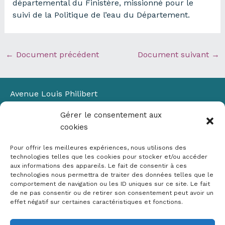
départemental du Finistère, missionné pour le
suivi de la Politique de l’eau du Département.
←
Document précédent
Document suivant
→
Avenue Louis Philibert
Domaine du Petit Arbois
Gérer le consentement aux
Bâtiment Laennec
cookies
13100 Aix-en-Provence
📞
04 42 90 71 22
Pour offrir les meilleures expériences, nous utilisons des
✉ contact@crige-paca.org
technologies telles que les cookies pour stocker et/ou accéder
aux informations des appareils. Le fait de consentir à ces
technologies nous permettra de traiter des données telles que le
comportement de navigation ou les ID uniques sur ce site. Le fait
de ne pas consentir ou de retirer son consentement peut avoir un
effet négatif sur certaines caractéristiques et fonctions.