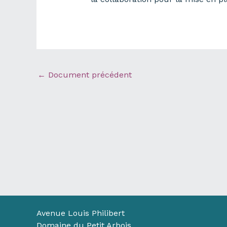
←
Document précédent
Avenue Louis Philibert
Domaine du Petit Arbois