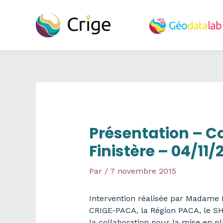
Aller
au
contenu
Présentation – Co
Finistère – 04/11/
Par
/
7 novembre 2015
Intervention réalisée par Madame L
CRIGE-PACA, la Région PACA, le SH
la collaboration pour la mise en pl