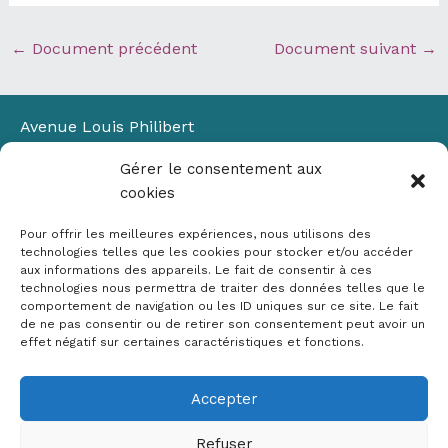
←
Document précédent
Document suivant
→
Avenue Louis Philibert
Domaine du Petit Arbois
Gérer le consentement aux
Bâtiment Laennec
cookies
13100 Aix-en-Provence
📞
04 42 90 71 22
Pour offrir les meilleures expériences, nous utilisons des
✉ contact@crige-paca.org
technologies telles que les cookies pour stocker et/ou accéder
aux informations des appareils. Le fait de consentir à ces
technologies nous permettra de traiter des données telles que le
comportement de navigation ou les ID uniques sur ce site. Le fait
de ne pas consentir ou de retirer son consentement peut avoir un
effet négatif sur certaines caractéristiques et fonctions.
Accepter
Mentions légales
RGPD
Refuser