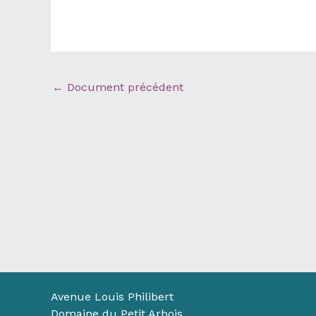
←
Document précédent
Avenue Louis Philibert
Domaine du Petit Arbois