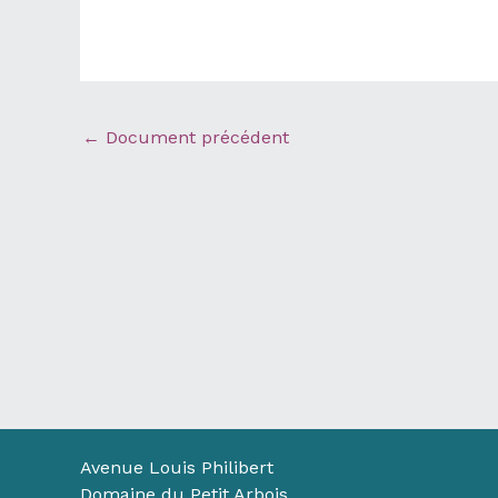
←
Document précédent
Avenue Louis Philibert
Domaine du Petit Arbois