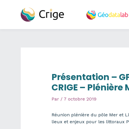
Aller
au
contenu
Présentation – GPU
CRIGE – Plénière M
Par
/
7 octobre 2019
Réunion plénière du pôle Mer et Li
lieux et enjeux pour les littorau