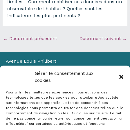
limites – Comment mobiliser ces données dans un
observatoire de l’habitat ? Quelles sont les
indicateurs les plus pertinents ?
←
Document précédent
Document suivant
→
Avenue Louis Philibert
Domaine du Petit Arbois
Gérer le consentement aux
Bâtiment Laennec
cookies
13100 Aix-en-Provence
📞
04 42 90 71 22
Pour offrir les meilleures expériences, nous utilisons des
✉ contact@crige-paca.org
technologies telles que les cookies pour stocker et/ou accéder
aux informations des appareils. Le fait de consentir à ces
technologies nous permettra de traiter des données telles que le
comportement de navigation ou les ID uniques sur ce site. Le fait
de ne pas consentir ou de retirer son consentement peut avoir un
effet négatif sur certaines caractéristiques et fonctions.