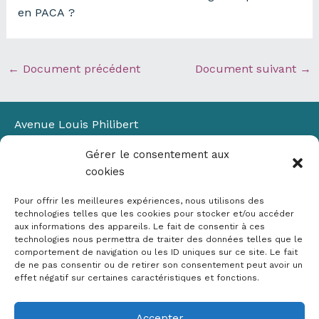
en PACA ?
←
Document précédent
Document suivant
→
Avenue Louis Philibert
Domaine du Petit Arbois
Gérer le consentement aux
Bâtiment Laennec
cookies
13100 Aix-en-Provence
📞
04 42 90 71 22
Pour offrir les meilleures expériences, nous utilisons des
✉ contact@crige-paca.org
technologies telles que les cookies pour stocker et/ou accéder
aux informations des appareils. Le fait de consentir à ces
technologies nous permettra de traiter des données telles que le
comportement de navigation ou les ID uniques sur ce site. Le fait
de ne pas consentir ou de retirer son consentement peut avoir un
effet négatif sur certaines caractéristiques et fonctions.
Accepter