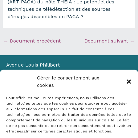
(ART-PACA) du pôle THEIA : Le potentiel des
techniques de télédétection et des sources
d’images disponibles en PACA ?
←
Document précédent
Document suivant
→
Avenue Louis Philibert
Domaine du Petit Arbois
Gérer le consentement aux
Bâtiment Laennec
cookies
13100 Aix-en-Provence
📞
04 42 90 71 22
Pour offrir les meilleures expériences, nous utilisons des
✉ contact@crige-paca.org
technologies telles que les cookies pour stocker et/ou accéder
aux informations des appareils. Le fait de consentir à ces
technologies nous permettra de traiter des données telles que le
comportement de navigation ou les ID uniques sur ce site. Le fait
de ne pas consentir ou de retirer son consentement peut avoir un
effet négatif sur certaines caractéristiques et fonctions.