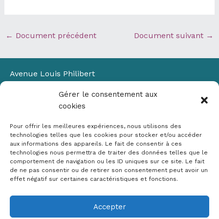
←
Document précédent
Document suivant
→
Avenue Louis Philibert
Domaine du Petit Arbois
Gérer le consentement aux
Bâtiment Laennec
cookies
13100 Aix-en-Provence
📞
04 42 90 71 22
Pour offrir les meilleures expériences, nous utilisons des
✉ contact@crige-paca.org
technologies telles que les cookies pour stocker et/ou accéder
aux informations des appareils. Le fait de consentir à ces
technologies nous permettra de traiter des données telles que le
comportement de navigation ou les ID uniques sur ce site. Le fait
de ne pas consentir ou de retirer son consentement peut avoir un
effet négatif sur certaines caractéristiques et fonctions.
Accepter
Mentions légales