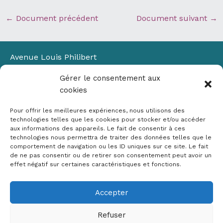
←
Document précédent
Document suivant
→
Avenue Louis Philibert
Domaine du Petit Arbois
Gérer le consentement aux
Bâtiment Laennec
cookies
13100 Aix-en-Provence
📞
04 42 90 71 22
Pour offrir les meilleures expériences, nous utilisons des
✉ contact@crige-paca.org
technologies telles que les cookies pour stocker et/ou accéder
aux informations des appareils. Le fait de consentir à ces
technologies nous permettra de traiter des données telles que le
comportement de navigation ou les ID uniques sur ce site. Le fait
de ne pas consentir ou de retirer son consentement peut avoir un
effet négatif sur certaines caractéristiques et fonctions.
Accepter
Mentions légales
RGPD
Refuser
Politique de cookies (UE)