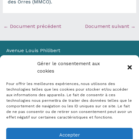
des Orres (MMCO).
←
Document précédent
Document suivant
→
Avenue Louis Philibert
Domaine du Petit Arbois
Gérer le consentement aux
Bâtiment Laennec
cookies
13100 Aix-en-Provence
📞
04 42 90 71 22
Pour offrir les meilleures expériences, nous utilisons des
✉ contact@crige-paca.org
technologies telles que les cookies pour stocker et/ou accéder
aux informations des appareils. Le fait de consentir à ces
technologies nous permettra de traiter des données telles que le
comportement de navigation ou les ID uniques sur ce site. Le fait
de ne pas consentir ou de retirer son consentement peut avoir un
effet négatif sur certaines caractéristiques et fonctions.
Accepter
Mentions légales