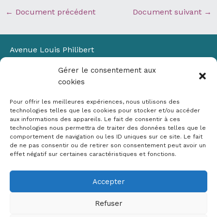
←
Document précédent
Document suivant
→
Avenue Louis Philibert
Domaine du Petit Arbois
Gérer le consentement aux
Bâtiment Laennec
cookies
13100 Aix-en-Provence
📞
04 42 90 71 22
Pour offrir les meilleures expériences, nous utilisons des
✉ contact@crige-paca.org
technologies telles que les cookies pour stocker et/ou accéder
aux informations des appareils. Le fait de consentir à ces
technologies nous permettra de traiter des données telles que le
comportement de navigation ou les ID uniques sur ce site. Le fait
de ne pas consentir ou de retirer son consentement peut avoir un
effet négatif sur certaines caractéristiques et fonctions.
Accepter
Mentions légales
RGPD
Refuser
Politique de cookies (UE)