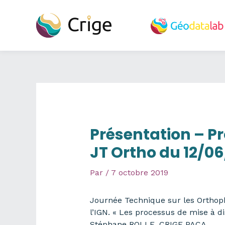
Aller
au
contenu
Présentation – P
JT Ortho du 12/06
Par
/
7 octobre 2019
Journée Technique sur les Orthopho
l’IGN. « Les processus de mise à dis
Stéphane ROLLE, CRIGE PACA