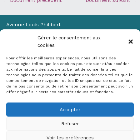
←
Document précédent
Document suivant
→
Avenue Louis Philibert
Domaine du Petit Arbois
Gérer le consentement aux
Bâtiment Laennec
cookies
13100 Aix-en-Provence
📞
04 42 90 71 22
Pour offrir les meilleures expériences, nous utilisons des
✉ contact@crige-paca.org
technologies telles que les cookies pour stocker et/ou accéder
aux informations des appareils. Le fait de consentir à ces
technologies nous permettra de traiter des données telles que le
comportement de navigation ou les ID uniques sur ce site. Le fait
de ne pas consentir ou de retirer son consentement peut avoir un
effet négatif sur certaines caractéristiques et fonctions.
Accepter
Mentions légales
RGPD
Refuser
Politique de cookies (UE)
Voir les préférences
Copyright © 2026 Crige PACA