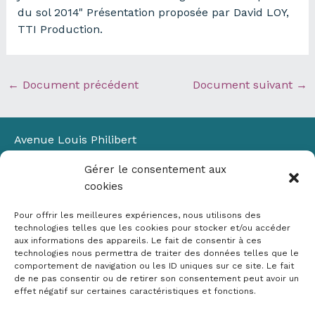
du sol 2014" Présentation proposée par David LOY,
TTI Production.
←
Document précédent
Document suivant
→
Avenue Louis Philibert
Domaine du Petit Arbois
Gérer le consentement aux
Bâtiment Laennec
cookies
13100 Aix-en-Provence
📞
04 42 90 71 22
Pour offrir les meilleures expériences, nous utilisons des
✉ contact@crige-paca.org
technologies telles que les cookies pour stocker et/ou accéder
aux informations des appareils. Le fait de consentir à ces
technologies nous permettra de traiter des données telles que le
comportement de navigation ou les ID uniques sur ce site. Le fait
de ne pas consentir ou de retirer son consentement peut avoir un
effet négatif sur certaines caractéristiques et fonctions.