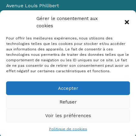
Avenue Louis Philibert
Domaine du Petit Arbois
Gérer le consentement aux
Bâtiment Laennec
cookies
13100 Aix-en-Provence
📞
04 42 90 71 22
Pour offrir les meilleures expériences, nous utilisons des
✉ contact@crige-paca.org
technologies telles que les cookies pour stocker et/ou accéder
aux informations des appareils. Le fait de consentir à ces
technologies nous permettra de traiter des données telles que le
comportement de navigation ou les ID uniques sur ce site. Le fait
de ne pas consentir ou de retirer son consentement peut avoir un
effet négatif sur certaines caractéristiques et fonctions.
Accepter
Mentions légales
RGPD
Refuser
Politique de cookies (UE)
Voir les préférences
Copyright © 2026 Crige PACA
Conception :
sylvainriviere.com
Politique de cookies