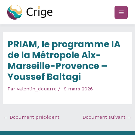
Aller
au
main
contenu
men
PRIAM, le programme IA
de la Métropole Aix-
Marseille-Provence –
Youssef Baltagi
Par
valentin_douarre
/
19 mars 2026
←
Document précédent
Document suivant
→