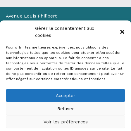
Avenue Louis Philibert
Domaine du Petit Arbois
Gérer le consentement aux
Bâtiment Laennec
cookies
13100 Aix-en-Provence
📞
04 42 90 71 22
Pour offrir les meilleures expériences, nous utilisons des
✉ contact@crige-paca.org
technologies telles que les cookies pour stocker et/ou accéder
aux informations des appareils. Le fait de consentir à ces
technologies nous permettra de traiter des données telles que le
comportement de navigation ou les ID uniques sur ce site. Le fait
de ne pas consentir ou de retirer son consentement peut avoir un
effet négatif sur certaines caractéristiques et fonctions.
Accepter
Mentions légales
RGPD
Refuser
Politique de cookies (UE)
Voir les préférences
Copyright © 2026 Crige PACA
Conception :
sylvainriviere.com