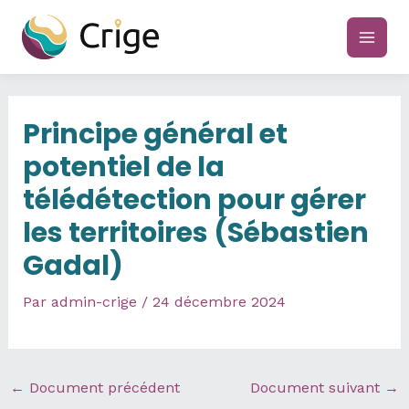
Aller
au
main
contenu
men
Principe général et
potentiel de la
télédétection pour gérer
les territoires (Sébastien
Gadal)
Par
admin-crige
/
24 décembre 2024
←
Document précédent
Document suivant
→