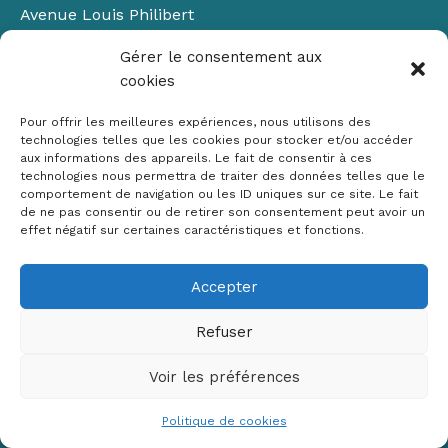
Avenue Louis Philibert
Domaine du Petit Arbois
Gérer le consentement aux
Bâtiment Laennec
cookies
13100 Aix-en-Provence
📞
04 42 90 71 22
Pour offrir les meilleures expériences, nous utilisons des
✉ contact@crige-paca.org
technologies telles que les cookies pour stocker et/ou accéder
aux informations des appareils. Le fait de consentir à ces
technologies nous permettra de traiter des données telles que le
comportement de navigation ou les ID uniques sur ce site. Le fait
de ne pas consentir ou de retirer son consentement peut avoir un
effet négatif sur certaines caractéristiques et fonctions.
Accepter
Mentions légales
RGPD
Refuser
Politique de cookies (UE)
Voir les préférences
Copyright © 2026 Crige PACA
Conception :
sylvainriviere.com
Politique de cookies