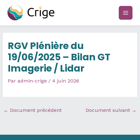
Aller
au
main
contenu
men
RGV Plénière du
19/06/2025 – Bilan GT
Imagerie / Lidar
Par
admin-crige
/
4 juin 2026
←
Document précédent
Document suivant
→