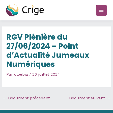
Aller
au
main
contenu
men
RGV Plénière du
27/06/2024 – Point
d’Actualité Jumeaux
Numériques
Par
cloebia
/
26 juillet 2024
←
Document précédent
Document suivant
→