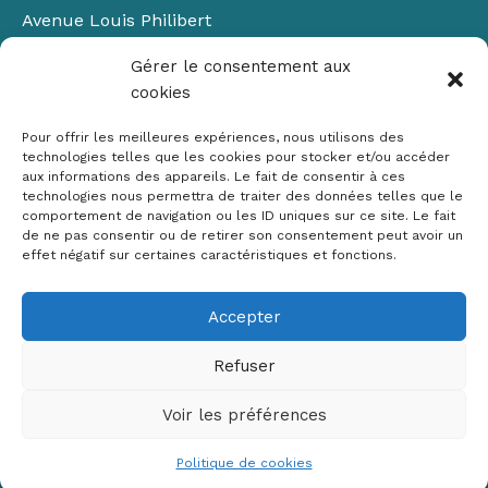
Avenue Louis Philibert
Domaine du Petit Arbois
Gérer le consentement aux
Bâtiment Laennec
cookies
13100 Aix-en-Provence
📞
04 42 90 71 22
Pour offrir les meilleures expériences, nous utilisons des
✉ contact@crige-paca.org
technologies telles que les cookies pour stocker et/ou accéder
aux informations des appareils. Le fait de consentir à ces
technologies nous permettra de traiter des données telles que le
comportement de navigation ou les ID uniques sur ce site. Le fait
de ne pas consentir ou de retirer son consentement peut avoir un
effet négatif sur certaines caractéristiques et fonctions.
Accepter
Mentions légales
RGPD
Refuser
Politique de cookies (UE)
Voir les préférences
Copyright © 2026 Crige PACA
Conception :
sylvainriviere.com
Politique de cookies