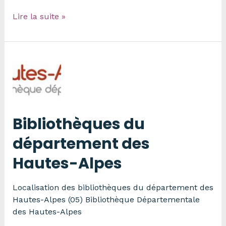
Équipements
Lire la suite »
publics
du
Luberon
par
Vélo
Loisir
Provence
Bibliothèques du
département des
Hautes-Alpes
Localisation des bibliothèques du département des
Hautes-Alpes (05) Bibliothèque Départementale
des Hautes-Alpes