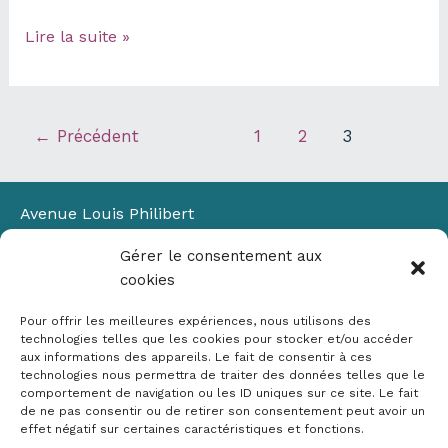
Sections
Lire la suite »
de
routes
interdites
à
←
Précédent
1
2
3
la
circulation
dans
Avenue Louis Philibert
les
Domaine du Petit Arbois
Alpes
Gérer le consentement aux
Bâtiment Laennec
de
cookies
13100 Aix-en-Provence
Haute-
📞
04 42 90 71 22
Pour offrir les meilleures expériences, nous utilisons des
Provence
✉ contact@crige-paca.org
technologies telles que les cookies pour stocker et/ou accéder
aux informations des appareils. Le fait de consentir à ces
technologies nous permettra de traiter des données telles que le
comportement de navigation ou les ID uniques sur ce site. Le fait
de ne pas consentir ou de retirer son consentement peut avoir un
effet négatif sur certaines caractéristiques et fonctions.