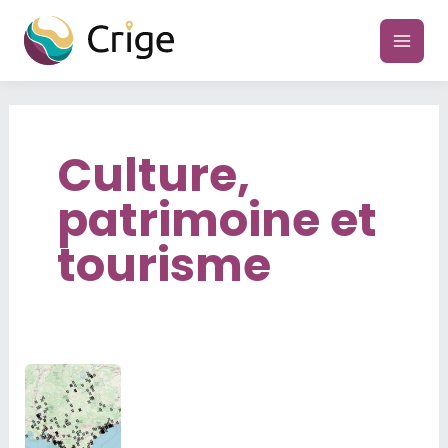
Aller
au
main
contenu
men
Culture,
patrimoine et
tourisme