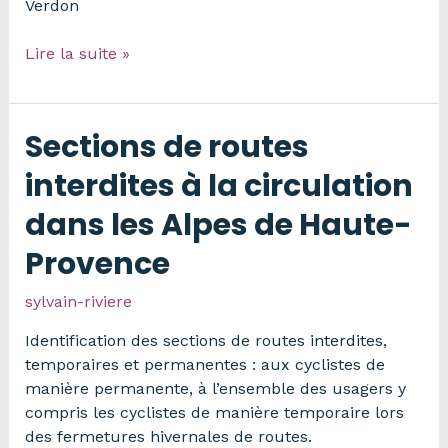
Verdon
Parc
Lire la suite »
du
Verdon
–
Sections de routes
Événements
organisés
interdites à la circulation
par
dans les Alpes de Haute-
le
Parc
Provence
depuis
2006
sylvain-riviere
Identification des sections de routes interdites,
temporaires et permanentes : aux cyclistes de
manière permanente, à l’ensemble des usagers y
compris les cyclistes de manière temporaire lors
des fermetures hivernales de routes.