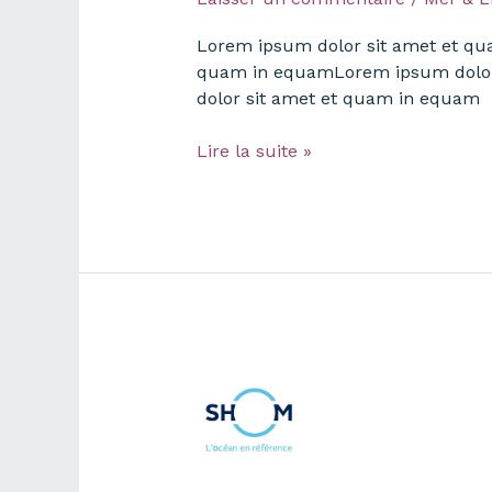
Lorem ipsum dolor sit amet et q
quam in equamLorem ipsum dolor
dolor sit amet et quam in equam
Lorem
Lire la suite »
ipsum
dolor
sit
amet
et
quam
in
equam