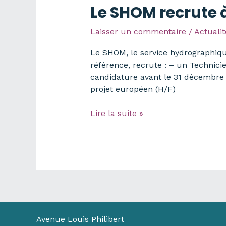
Le SHOM recrute 
Laisser un commentaire
/
Actualit
Le SHOM, le service hydrographique
référence, recrute : – un Technic
candidature avant le 31 décembre 
projet européen (H/F)
Le
Lire la suite »
SHOM
recrute
à
Brest
Avenue Louis Philibert