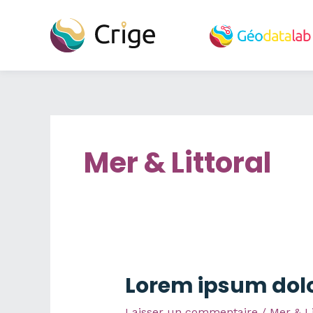
Aller
au
contenu
Mer & Littoral
Lorem ipsum dolo
Laisser un commentaire
/
Mer & Li