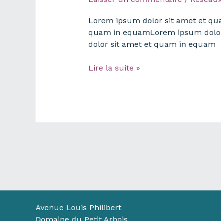
Lorem ipsum dolor sit amet et q
quam in equamLorem ipsum dolor
dolor sit amet et quam in equam
Lorem
Lire la suite »
ipsum
dolor
sit
amet
et
quam
in
equam
Avenue Louis Philibert
Domaine du Petit Arbois