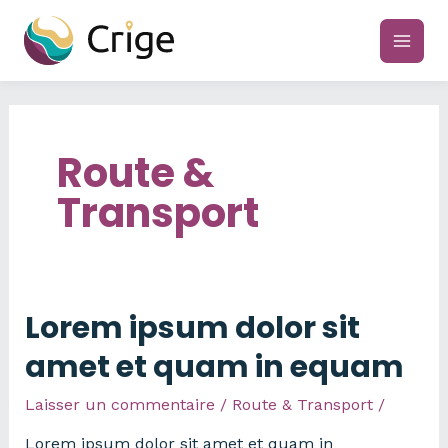
Aller
au
main
contenu
men
Route &
Transport
Lorem ipsum dolor sit
amet et quam in equam
Laisser un commentaire
/
Route & Transport
/
Lorem ipsum dolor sit amet et quam in