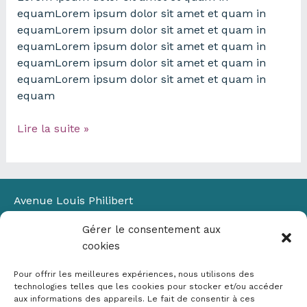
equamLorem ipsum dolor sit amet et quam in
equamLorem ipsum dolor sit amet et quam in
equamLorem ipsum dolor sit amet et quam in
equamLorem ipsum dolor sit amet et quam in
equamLorem ipsum dolor sit amet et quam in
equam
Lorem
Lire la suite »
ipsum
dolor
sit
amet
Avenue Louis Philibert
et
Domaine du Petit Arbois
quam
Gérer le consentement aux
Bâtiment Laennec
in
cookies
13100 Aix-en-Provence
equam
📞
04 42 90 71 22
Pour offrir les meilleures expériences, nous utilisons des
✉ contact@crige-paca.org
technologies telles que les cookies pour stocker et/ou accéder
aux informations des appareils. Le fait de consentir à ces