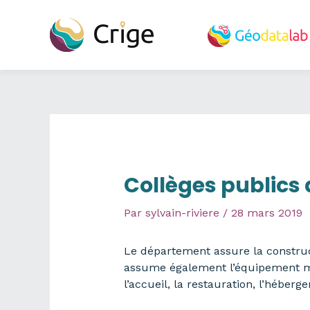
Aller
au
contenu
Collèges publics
Par
sylvain-riviere
/
28 mars 2019
Le département assure la construct
assume également l’équipement mobi
l’accueil, la restauration, l’héber