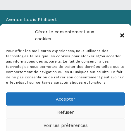
Avenue Louis Philibert
Domaine du Petit Arbois
Gérer le consentement aux
Bâtiment Laennec
cookies
13100 Aix-en-Provence
📞
04 42 90 71 22
Pour offrir les meilleures expériences, nous utilisons des
✉ contact@crige-paca.org
technologies telles que les cookies pour stocker et/ou accéder
aux informations des appareils. Le fait de consentir à ces
technologies nous permettra de traiter des données telles que le
comportement de navigation ou les ID uniques sur ce site. Le fait
de ne pas consentir ou de retirer son consentement peut avoir un
effet négatif sur certaines caractéristiques et fonctions.
Accepter
Mentions légales
RGPD
Refuser
Politique de cookies (UE)
Voir les préférences
Copyright © 2026 Crige PACA