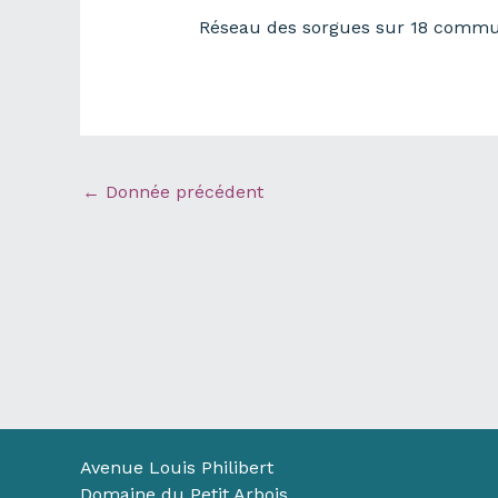
Réseau des sorgues sur 18 comm
←
Donnée précédent
Avenue Louis Philibert
Domaine du Petit Arbois