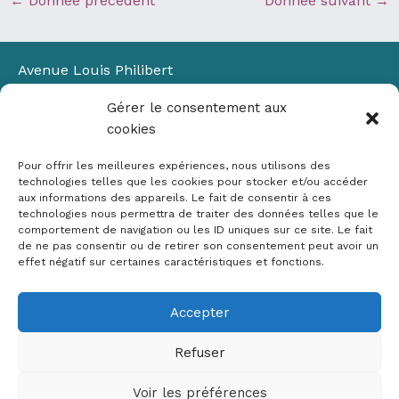
←
Donnée précédent
Donnée suivant
→
Avenue Louis Philibert
Domaine du Petit Arbois
Gérer le consentement aux
Bâtiment Laennec
cookies
13100 Aix-en-Provence
📞
04 42 90 71 22
Pour offrir les meilleures expériences, nous utilisons des
✉ contact@crige-paca.org
technologies telles que les cookies pour stocker et/ou accéder
aux informations des appareils. Le fait de consentir à ces
technologies nous permettra de traiter des données telles que le
comportement de navigation ou les ID uniques sur ce site. Le fait
de ne pas consentir ou de retirer son consentement peut avoir un
effet négatif sur certaines caractéristiques et fonctions.
Accepter
Mentions légales
RGPD
Refuser
Politique de cookies (UE)
Voir les préférences
Copyright © 2026 Crige PACA