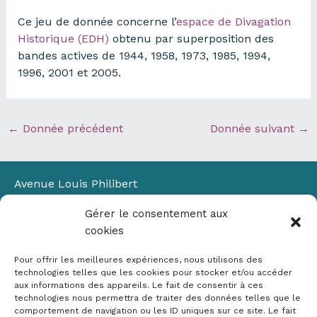
Ce jeu de donnée concerne l’
espace de Divagation
Historique (EDH)
obtenu par superposition des
bandes actives de 1944, 1958, 1973, 1985, 1994,
1996, 2001 et 2005.
←
Donnée précédent
Donnée suivant
→
Avenue Louis Philibert
Domaine du Petit Arbois
Gérer le consentement aux
Bâtiment Laennec
cookies
13100 Aix-en-Provence
📞
04 42 90 71 22
Pour offrir les meilleures expériences, nous utilisons des
✉ contact@crige-paca.org
technologies telles que les cookies pour stocker et/ou accéder
aux informations des appareils. Le fait de consentir à ces
technologies nous permettra de traiter des données telles que le
comportement de navigation ou les ID uniques sur ce site. Le fait