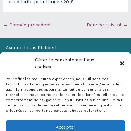
pas décrite pour l’année 2015.
←
Donnée précédent
Donnée suivant
→
Avenue Louis Philibert
Domaine du Petit Arbois
Gérer le consentement aux
Bâtiment Laennec
cookies
13100 Aix-en-Provence
📞
04 42 90 71 22
Pour offrir les meilleures expériences, nous utilisons des
✉ contact@crige-paca.org
technologies telles que les cookies pour stocker et/ou accéder
aux informations des appareils. Le fait de consentir à ces
technologies nous permettra de traiter des données telles que le
comportement de navigation ou les ID uniques sur ce site. Le fait
de ne pas consentir ou de retirer son consentement peut avoir un
effet négatif sur certaines caractéristiques et fonctions.
Accepter
Mentions légales