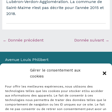
Lubéron-Verdon-Agglomération. La commune de
Saint-Maime n’est pas décrite pour l’année 2015 et
2018.
←
Donnée précédent
Donnée suivant
→
Avenue Louis Philibert
Domaine du Petit Arbois
Gérer le consentement aux
Bâtiment Laennec
cookies
13100 Aix-en-Provence
📞
04 42 90 71 22
Pour offrir les meilleures expériences, nous utilisons des
✉ contact@crige-paca.org
technologies telles que les cookies pour stocker et/ou accéder
aux informations des appareils. Le fait de consentir à ces
technologies nous permettra de traiter des données telles que le
comportement de navigation ou les ID uniques sur ce site. Le fait
de ne pas consentir ou de retirer son consentement peut avoir un