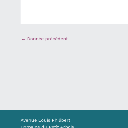
←
Donnée précédent
Avenue Louis Philibert
Domaine du Petit Arbois