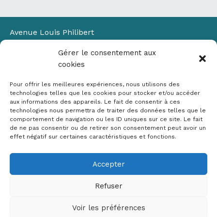
Avenue Louis Philibert
Domaine du Petit Arbois
Gérer le consentement aux
Bâtiment Laennec
cookies
13100 Aix-en-Provence
📞
04 42 90 71 22
Pour offrir les meilleures expériences, nous utilisons des
✉ contact@crige-paca.org
technologies telles que les cookies pour stocker et/ou accéder
aux informations des appareils. Le fait de consentir à ces
technologies nous permettra de traiter des données telles que le
comportement de navigation ou les ID uniques sur ce site. Le fait
de ne pas consentir ou de retirer son consentement peut avoir un
effet négatif sur certaines caractéristiques et fonctions.
Accepter
Mentions légales
RGPD
Refuser
Politique de cookies (UE)
Voir les préférences
Copyright © 2026 Crige PACA