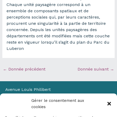
Chaque unité paysagère correspond à un
ensemble de composants spatiaux et de
perceptions sociales qui, par leurs caractères,
procurent une singularité à la partie de territoire
concernée. Depuis les unités paysagères des
départements ont été modifiées mais cette couche
reste en vigueur lorsqu’il s’agit du plan du Parc du
Luberon
←
Donnée précédent
Donnée suivant
→
Avenue Louis Philibert
Domaine du Petit Arbois
Gérer le consentement aux
Bâtiment Laennec
cookies
13100 Aix-en-Provence
📞
04 42 90 71 22