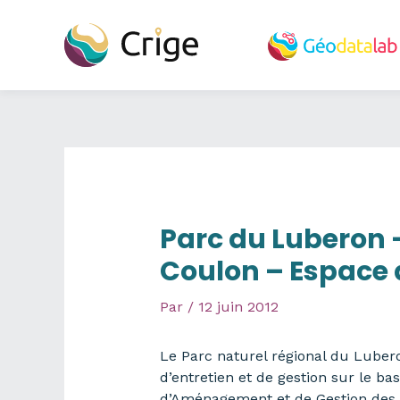
Aller
au
contenu
Parc du Luberon –
Coulon – Espace d
Par
/
12 juin 2012
Le Parc naturel régional du Luber
d’entretien et de gestion sur le 
d’Aménagement et de Gestion des E