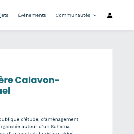
jets
Évènements
Communautés
ière Calavon-
uel
 publique d’étude, d’aménagement,
t organisée autour d’un Schéma
 d’un contrat de rivière, signé