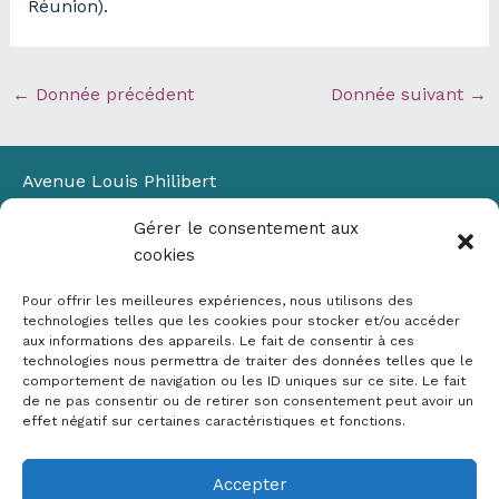
Réunion).
←
Donnée précédent
Donnée suivant
→
Avenue Louis Philibert
Domaine du Petit Arbois
Gérer le consentement aux
Bâtiment Laennec
cookies
13100 Aix-en-Provence
📞
04 42 90 71 22
Pour offrir les meilleures expériences, nous utilisons des
✉ contact@crige-paca.org
technologies telles que les cookies pour stocker et/ou accéder
aux informations des appareils. Le fait de consentir à ces
technologies nous permettra de traiter des données telles que le
comportement de navigation ou les ID uniques sur ce site. Le fait
de ne pas consentir ou de retirer son consentement peut avoir un
effet négatif sur certaines caractéristiques et fonctions.
Accepter
Mentions légales